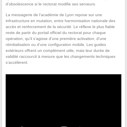
d’obsolescence si le rectorat modifie ses serveurs.
La messagerie de l’académie de Lyon repose sur une
infrastructure en mutation, entre harmonisation nationale des
accès et renforcement de la sécurité. Le réflexe le plus fiable
reste de partir du portail officiel du rectorat pour chaque
opération, qu’il s’agisse d’une première activation, d’une
réinitialisation ou d’une configuration mobile. Les guides
extérieurs offrent un complément utile, mais leur durée de
validité raccourcit à mesure que les changements techniques
s’accélèrent.